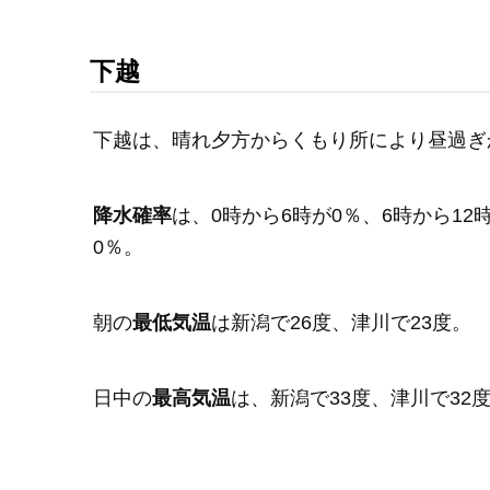
下越
下越は、晴れ夕方からくもり所により昼過ぎ
降水確率
は、0時から6時が0％、6時から12時
0％。
朝の
最低気温
は新潟で26度、津川で23度。
日中の
最高気温
は、新潟で33度、津川で32