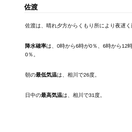
佐渡
佐渡は、晴れ夕方からくもり所により夜遅く
降水確率
は、0時から6時が0％、6時から12時
0％。
朝の
最低気温
は、相川で26度。
日中の
最高気温
は、相川で31度。