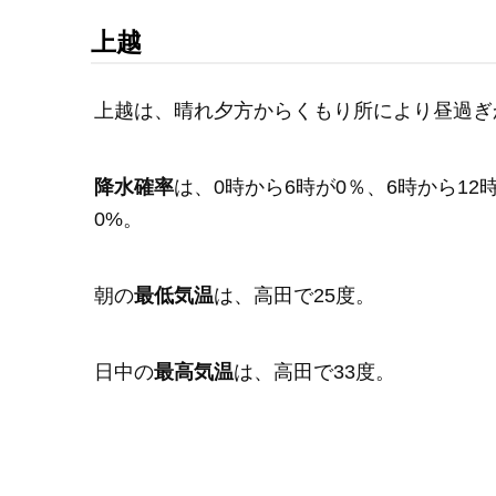
上越
上越は、晴れ夕方からくもり所により昼過ぎ
降水確率
は、0時から6時が0％、6時から12時
0%。
朝の
最低気温
は、高田で25度。
日中の
最高気温
は、高田で33度。