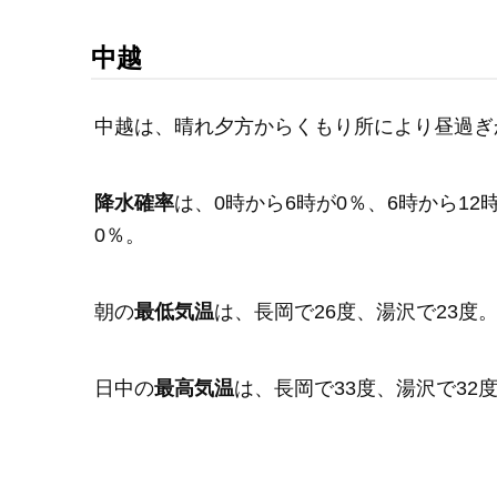
中越
中越は、晴れ夕方からくもり所により昼過ぎ
降水確率
は、0時から6時が0％、6時から12時
0％。
朝の
最低気温
は、長岡で26度、湯沢で23度
日中の
最高気温
は、長岡で33度、湯沢で32