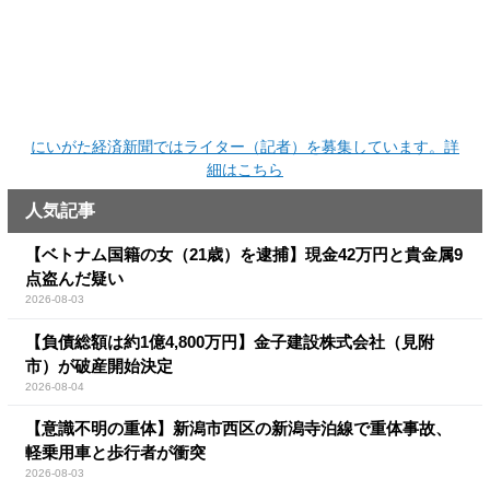
にいがた経済新聞ではライター（記者）を募集しています。詳
細はこちら
人気記事
【ベトナム国籍の女（21歳）を逮捕】現金42万円と貴金属9
点盗んだ疑い
2026-08-03
【負債総額は約1億4,800万円】金子建設株式会社（見附
市）が破産開始決定
2026-08-04
【意識不明の重体】新潟市西区の新潟寺泊線で重体事故、
軽乗用車と歩行者が衝突
2026-08-03