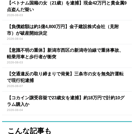
【ベトナム国籍の女（21歳）を逮捕】現金42万円と貴金属9
点盗んだ疑い
2026-08-03
【負債総額は約1億4,800万円】金子建設株式会社（見附
市）が破産開始決定
2026-08-04
【意識不明の重体】新潟市西区の新潟寺泊線で重体事故、
軽乗用車と歩行者が衝突
2026-08-03
【交通違反の取り締まりで発覚】三条市の女を無免許運転
で現行犯逮捕
2026-08-07
【コカイン譲受容疑で23歳女を逮捕】約18万円で計約10グ
ラム購入か
2026-08-04
こんな記事も