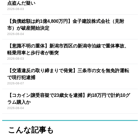
点盗んだ疑い
2026-08-03
【負債総額は約1億4,800万円】金子建設株式会社（見附
市）が破産開始決定
2026-08-04
【意識不明の重体】新潟市西区の新潟寺泊線で重体事故、
軽乗用車と歩行者が衝突
2026-08-03
【交通違反の取り締まりで発覚】三条市の女を無免許運転
で現行犯逮捕
2026-08-07
【コカイン譲受容疑で23歳女を逮捕】約18万円で計約10グ
ラム購入か
2026-08-04
こんな記事も