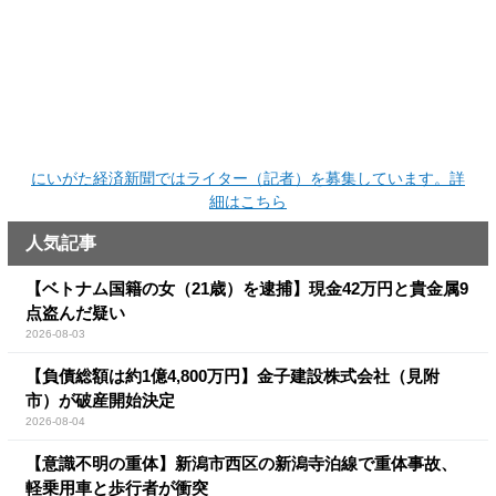
にいがた経済新聞ではライター（記者）を募集しています。詳
細はこちら
人気記事
【ベトナム国籍の女（21歳）を逮捕】現金42万円と貴金属9
点盗んだ疑い
2026-08-03
【負債総額は約1億4,800万円】金子建設株式会社（見附
市）が破産開始決定
2026-08-04
【意識不明の重体】新潟市西区の新潟寺泊線で重体事故、
軽乗用車と歩行者が衝突