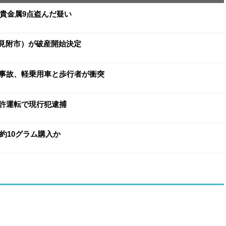
と貴金属9点盗んだ疑い
（見附市）が破産開始決定
事故、軽乗用車と歩行者が衝突
許運転で現行犯逮捕
約10グラム購入か