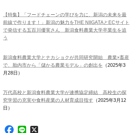
【特集】「フードチェーンの学びを力に、新潟の未来を最
前線で作ります！」新潟の魅力をTHE NIIGATAとECサイト
で発信する五百川優実さん 新潟食料農業大学卒業生を追
う
新潟食料農業大学とナカショクが共同研究開始 農業×畜産
で、胎内市から「儲かる農業モデル」の創出を
（2025年3
月28日）
万代高校と新潟食料農業大学が連携協定締結 高校生の探
究学習の充実や食料産業の人材育成目指す
（2025年3月12
日）