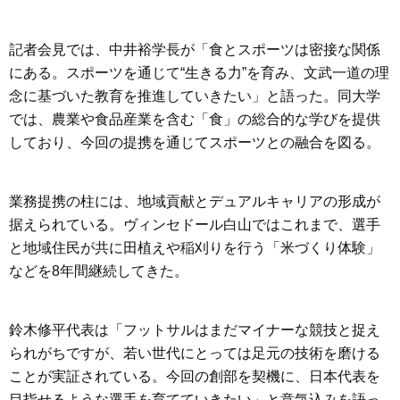
記者会見では、中井裕学長が「食とスポーツは密接な関係
にある。スポーツを通じて“生きる力”を育み、文武一道の理
念に基づいた教育を推進していきたい」と語った。同大学
では、農業や食品産業を含む「食」の総合的な学びを提供
しており、今回の提携を通じてスポーツとの融合を図る。
業務提携の柱には、地域貢献とデュアルキャリアの形成が
据えられている。ヴィンセドール白山ではこれまで、選手
と地域住民が共に田植えや稲刈りを行う「米づくり体験」
などを8年間継続してきた。
鈴木修平代表は「フットサルはまだマイナーな競技と捉え
られがちですが、若い世代にとっては足元の技術を磨ける
ことが実証されている。今回の創部を契機に、日本代表を
目指せるような選手を育てていきたい」と意気込みを語っ