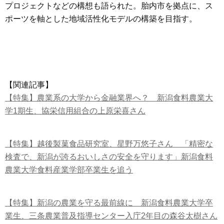
プロジェクトなどの構想も語られた。胎内市を拠点に、ス
ポーツを軸とした地域活性化モデルの構築を目指す。
【関連記事】
【特集】農業系の大学から金融業界へ？ 新潟食料農業大
学1期生、協栄信用組合の上原栄喜さん
【特集】越後製菓食品研究室、星野万悠子さん 「精密な
検査で、新潟が誇るおいしさの安全を守ります」新潟食料
農業大学食料産業学部卒業生を追う
【特集】新潟の農業を守る最前線に 新潟食料農業大学卒
業生、三条農業普及指導センター入庁2年目の森谷太樹さん