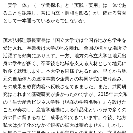
「実学一体」（「学問探求」と「実践・実用」は一体であ
ることを認識し、常に両立・調和を図る）が、確たる背骨
として一本通っているからではないか。
茂木弘邦理事長室長は「国立大学では全国各地から学生を
受け入れ、卒業後は大学の地を離れ、全国の様々な場所で
活躍する傾向にあります。一方、地方の私立大学は地元出
身の学生が多く、卒業後も地域を支える人材として地元に
数多く就職します。本大学も同様であるため、早くから地
元の自治体との連携事業や企業との共同研究に取り組み、
その成果を教育内容へ反映させてきました。また、共同研
究はこれまで基礎研究が多かったのですが、2015年に文系
の『生命産業ビジネス学科（現在の学科名称）』を設けた
ことが奏功し、産官学連携による商品化という形で多くの
方の目に留まるなど、成果が出てきています。今後、地方
私大は少子化のなかで規模の拡大は望めません。しかし、
地域のニーズに見合った入学定員への見直しや、文系分野