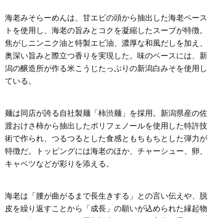
海老みそらーめんは、甘エビの頭から抽出した海老ペース
トを使用し、海老の旨みとコクを凝縮したスープが特徴。
焦がしニンニク油と特製エビ油、濃厚な和風だしを加え、
奥深い旨みと際立つ香りを実現した。味のベースには、新
潟の醸造所が作る米こうじたっぷりの新潟白みそを使用し
ている。
麺は同店が誇る自社製麺「柿渋麺」を採用。新潟県産の佐
渡おけさ柿から抽出したポリフェノールを使用した特許技
術で作られ、つるつるとした食感ともちもちとした弾力が
特徴だ。トッピングには海老のほか、チャーシュー、卵、
キャベツなどが彩りを添える。
海老は「腰が曲がるまで長生きする」との言い伝えや、脱
皮を繰り返すことから「成長」の願いが込められた縁起物