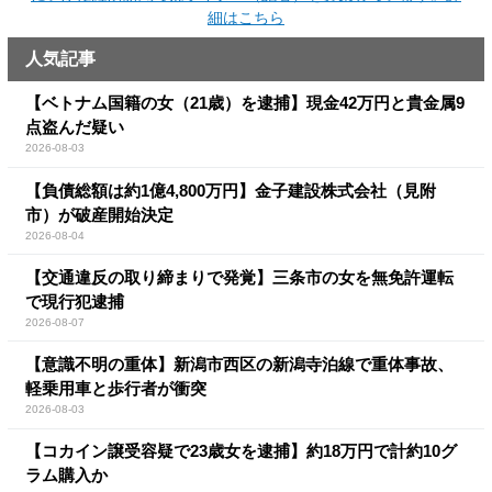
細はこちら
人気記事
【ベトナム国籍の女（21歳）を逮捕】現金42万円と貴金属9
点盗んだ疑い
2026-08-03
【負債総額は約1億4,800万円】金子建設株式会社（見附
市）が破産開始決定
2026-08-04
【交通違反の取り締まりで発覚】三条市の女を無免許運転
で現行犯逮捕
2026-08-07
【意識不明の重体】新潟市西区の新潟寺泊線で重体事故、
軽乗用車と歩行者が衝突
2026-08-03
【コカイン譲受容疑で23歳女を逮捕】約18万円で計約10グ
ラム購入か