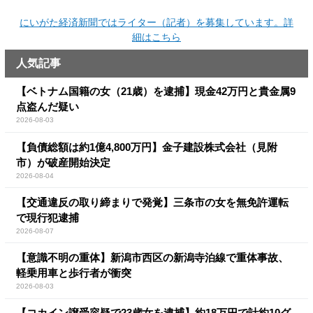
にいがた経済新聞ではライター（記者）を募集しています。詳
細はこちら
人気記事
【ベトナム国籍の女（21歳）を逮捕】現金42万円と貴金属9
点盗んだ疑い
2026-08-03
【負債総額は約1億4,800万円】金子建設株式会社（見附
市）が破産開始決定
2026-08-04
【交通違反の取り締まりで発覚】三条市の女を無免許運転
で現行犯逮捕
2026-08-07
【意識不明の重体】新潟市西区の新潟寺泊線で重体事故、
軽乗用車と歩行者が衝突
2026-08-03
【コカイン譲受容疑で23歳女を逮捕】約18万円で計約10グ