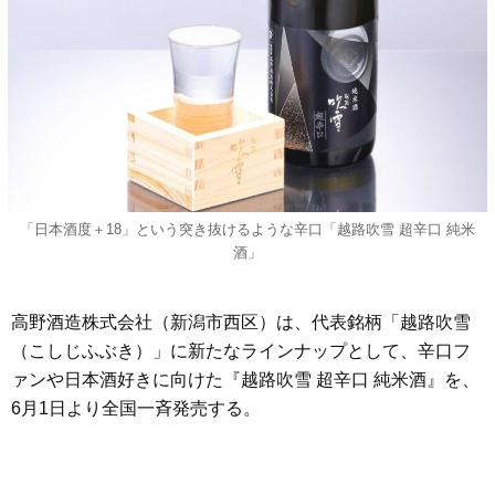
「日本酒度＋18」という突き抜けるような辛口「越路吹雪 超辛口 純米
酒」
高野酒造株式会社（新潟市西区）は、代表銘柄「越路吹雪
（こしじふぶき）」に新たなラインナップとして、辛口フ
ァンや日本酒好きに向けた『越路吹雪 超辛口 純米酒』を、
6月1日より全国一斉発売する。