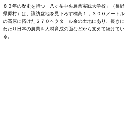
８３年の歴史を持つ「八ヶ岳中央農業実践大学校」（長野
県原村）は、諏訪盆地を見下ろす標高１，３００メートル
の高原に拓けた２７０ヘクタール余の土地にあり、長きに
わたり日本の農業を人材育成の面などから支えて続けてい
る。