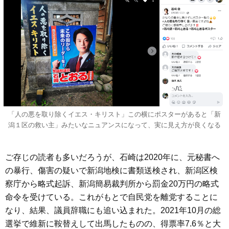
「人の悪を取り除くイエス・キリスト」この横にポスターがあると「新
潟１区の救い主」みたいなニュアンスになって、実に見え方が良くなる
ご存じの読者も多いだろうが、石崎は2020年に、元秘書へ
の暴行、傷害の疑いで新潟地検に書類送検され、新潟区検
察庁から略式起訴、新潟簡易裁判所から罰金20万円の略式
命令を受けている。これがもとで自民党を離党することに
なり、結果、議員辞職にも追い込まれた。2021年10月の総
選挙で維新に鞍替えして出馬したものの、得票率7.6％と大