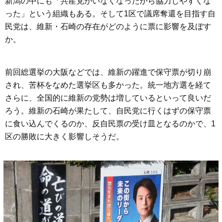
新潟の中にも「共産党がいなくなったから協力しやすくな
った」という組織もある。そして1区で議席奪還を目指す自
民党は、維新・石崎の存在がどのように票に影響を及ぼす
か。
前回総選挙の大阪などでは、維新の躍進で保守票が切り崩
され、苦杯をなめた選挙区も多かった。統一地方選を経て
さらに、全国的に維新の党勢は増しているといって良いだ
ろう。維新の石崎が果たして、自民党に行くはずの保守票
に食い込んでくるのか、反自民票の受け皿となるのかで、1
区の勝敗に大きく影響しそうだ。