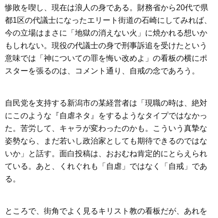
惨敗を喫し、現在は浪人の身である。財務省から20代で県
都1区の代議士になったエリート街道の石崎にしてみれば、
今の立場はまさに「地獄の消えない火」に焼かれる想いか
もしれない。現役の代議士の身で刑事訴追を受けたという
意味では「神についての罪を悔い改めよ」の看板の横にポ
スターを張るのは、コメント通り、自戒の念であろう。
自民党を支持する新潟市の某経営者は「現職の時は、絶対
にこのような『自虐ネタ』をするようなタイプではなかっ
た。苦労して、キャラが変わったのかも。こういう真摯な
姿勢なら、まだ若いし政治家としても期待できるのではな
いか」と話す。面白投稿は、おおむね肯定的にとらえられ
ている。あと、くれぐれも「自虐」ではなく「自戒」であ
る。
ところで、街角でよく見るキリスト教の看板だが、あれを