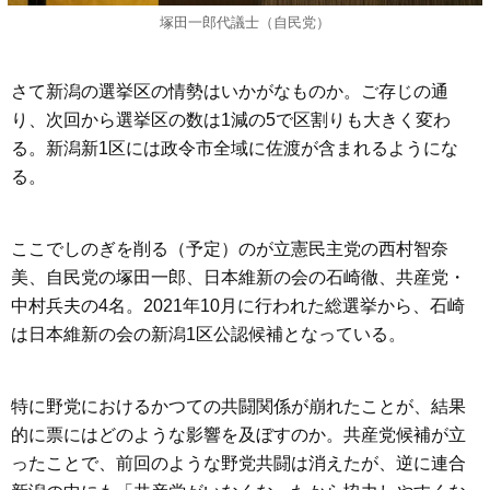
塚田一郎代議士（自民党）
さて新潟の選挙区の情勢はいかがなものか。ご存じの通
り、次回から選挙区の数は1減の5で区割りも大きく変わ
る。新潟新1区には政令市全域に佐渡が含まれるようにな
る。
ここでしのぎを削る（予定）のが立憲民主党の西村智奈
美、自民党の塚田一郎、日本維新の会の石崎徹、共産党・
中村兵夫の4名。2021年10月に行われた総選挙から、石崎
は日本維新の会の新潟1区公認候補となっている。
特に野党におけるかつての共闘関係が崩れたことが、結果
的に票にはどのような影響を及ぼすのか。共産党候補が立
ったことで、前回のような野党共闘は消えたが、逆に連合