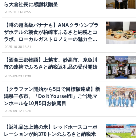
ら大倉社長に感謝状贈呈
2025-11-14 08:55
【噂の超高級バナナも】ANAクラウンプラ
ザホテルの朝食が柏崎市ふるさと納税とコ
ラボ、ローカルガストロノミーの魅力全面
に
2025-10-30 16:31
【酒食三都物語】上越市、妙高市、糸魚川
市の連携でふるさと納税返礼品の受付開始
2025-09-23 11:30
【クラファン開始から5日で目標額達成】新
潟県三条市、「Do It Yourself!!」ご当地マ
ンホールを10月5日お披露目
2025-09-12 16:30
【返礼品は上越の米】レッドホースコーポ
レーションが約370トンのふるさと納税米