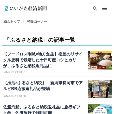
総合トップ
特設コーナー
「ふるさと納税」の記事一覧
【フードロス削減×地方創生】松屋のリサイ
クル肥料で栽培した十日町産コシヒカリ
が、ふるさと納税返礼品に
2026-07-21 18:01
【推活×ふるさと納税】 新潟県長岡市でア
ルビBB応援返礼品が登場
2026-05-19 10:00
佐渡汽船、ふるさと納税返礼品に旅行ギフ
ト券 佐渡旅行で利用可能