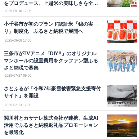
をプロデュース、上越米の美味しさを全国
に発信
2025-09-10 17:05
小千谷市が初のブランド認証米「錦の実
り」制度化 ふるさと納税で展開へ
2025-09-06 17:03
三条市がTVアニメ「DIY!!」のオリジナル
マンホールの設置費用をクラファン型ふる
さと納税で募集
2025-07-27 09:00
さとふるが「令和7年豪雪被害緊急支援寄付
サイト」を開設
2025-02-23 17:00
関川村とカサナレ株式会社が連携、生成AI
活用でふるさと納税返礼品プロモーション
を最適化