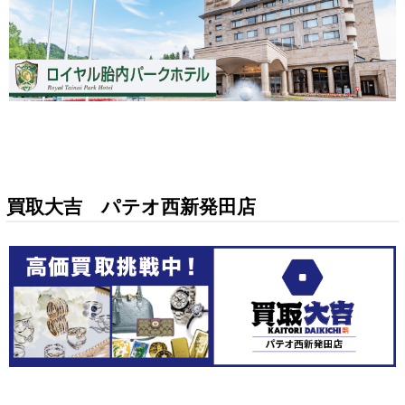
買取大吉 パテオ西新発田店