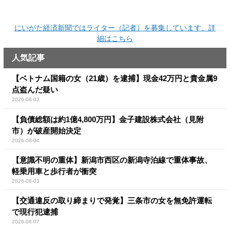
にいがた経済新聞ではライター（記者）を募集しています。詳
細はこちら
人気記事
【ベトナム国籍の女（21歳）を逮捕】現金42万円と貴金属9
点盗んだ疑い
2026-08-03
【負債総額は約1億4,800万円】金子建設株式会社（見附
市）が破産開始決定
2026-08-04
【意識不明の重体】新潟市西区の新潟寺泊線で重体事故、
軽乗用車と歩行者が衝突
2026-08-03
【交通違反の取り締まりで発覚】三条市の女を無免許運転
で現行犯逮捕
2026-08-07