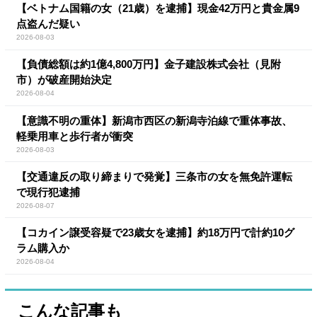
【ベトナム国籍の女（21歳）を逮捕】現金42万円と貴金属9
点盗んだ疑い
2026-08-03
【負債総額は約1億4,800万円】金子建設株式会社（見附
市）が破産開始決定
2026-08-04
【意識不明の重体】新潟市西区の新潟寺泊線で重体事故、
軽乗用車と歩行者が衝突
2026-08-03
【交通違反の取り締まりで発覚】三条市の女を無免許運転
で現行犯逮捕
2026-08-07
【コカイン譲受容疑で23歳女を逮捕】約18万円で計約10グ
ラム購入か
2026-08-04
こんな記事も