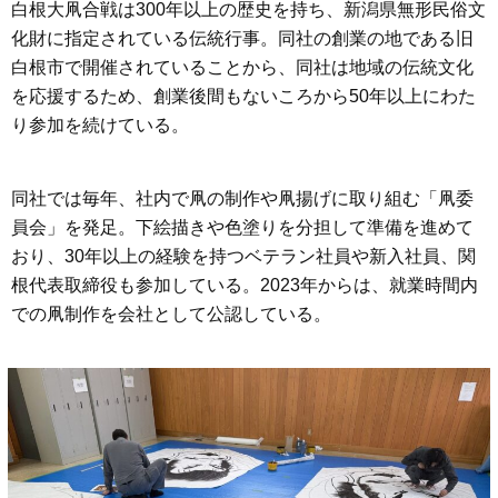
白根大凧合戦は300年以上の歴史を持ち、新潟県無形民俗文
化財に指定されている伝統行事。同社の創業の地である旧
白根市で開催されていることから、同社は地域の伝統文化
を応援するため、創業後間もないころから50年以上にわた
り参加を続けている。
同社では毎年、社内で凧の制作や凧揚げに取り組む「凧委
員会」を発足。下絵描きや色塗りを分担して準備を進めて
おり、30年以上の経験を持つベテラン社員や新入社員、関
根代表取締役も参加している。2023年からは、就業時間内
での凧制作を会社として公認している。