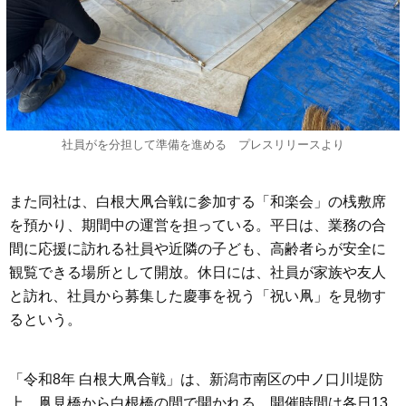
社員がを分担して準備を進める プレスリリースより
また同社は、白根大凧合戦に参加する「和楽会」の桟敷席
を預かり、期間中の運営を担っている。平日は、業務の合
間に応援に訪れる社員や近隣の子ども、高齢者らが安全に
観覧できる場所として開放。休日には、社員が家族や友人
と訪れ、社員から募集した慶事を祝う「祝い凧」を見物す
るという。
「令和8年 白根大凧合戦」は、新潟市南区の中ノ口川堤防
上、凧見橋から白根橋の間で開かれる。開催時間は各日13