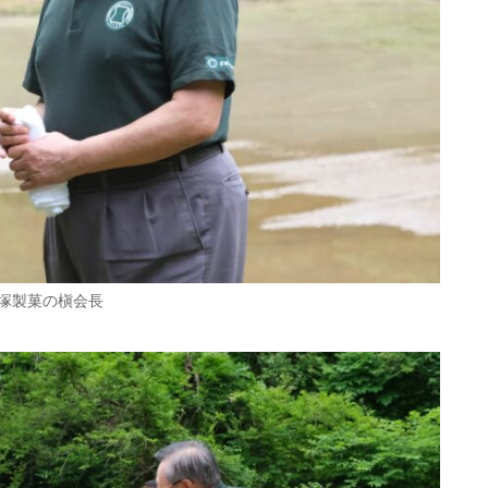
塚製菓の槇会長